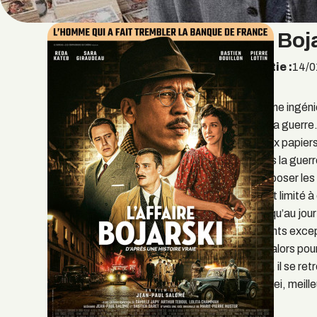
L’Affaire Boj
Date de sortie
14/0
Jan Bojarski, jeune ingéni
France pendant la guerre. I
fabriquer des faux papier
allemande. Après la guerre
l’empêche de déposer les
inventions et il est limité 
rémunérés… jusqu’au jour 
d’utiliser ses talents exc
billets. Démarre alors pour 
famille. Très vite, il se re
l’inspecteur Mattei, meille