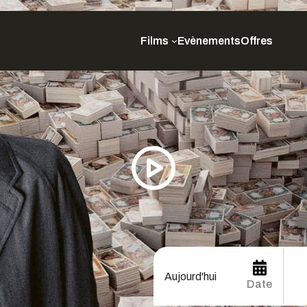
Films
Evènements
Offres
Aujourd'hui
Date