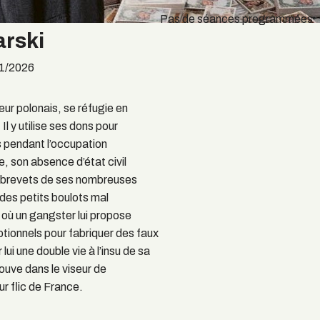
Pas de séances programmées
arski
1/2026
eur polonais, se réfugie en
l y utilise ses dons pour
s pendant l’occupation
, son absence d’état civil
 brevets de ses nombreuses
à des petits boulots mal
où un gangster lui propose
eptionnels pour fabriquer des faux
lui une double vie à l’insu de sa
trouve dans le viseur de
ur flic de France.