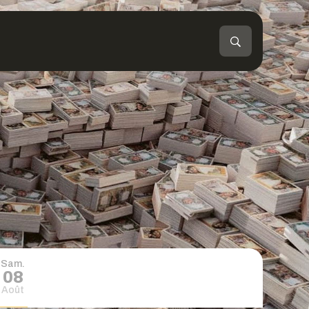
Sam.
08
Août